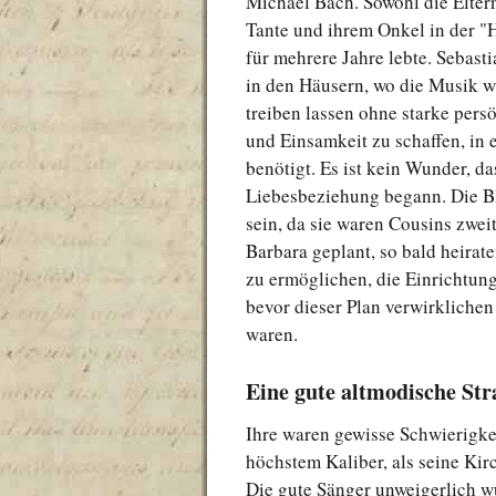
Michael Bach. Sowohl die Eltern
Tante und ihrem Onkel in der "
für mehrere Jahre lebte. Sebast
in den Häusern, wo die Musik 
treiben lassen ohne starke pers
und Einsamkeit zu schaffen, in 
benötigt. Es ist kein Wunder, da
Liebesbeziehung begann. Die B
sein, da sie waren Cousins ​​zw
Barbara geplant, so bald heirat
zu ermöglichen, die Einrichtun
bevor dieser Plan verwirklichen 
waren.
Eine gute altmodische Str
Ihre waren gewisse Schwierigkei
höchstem Kaliber, als seine Kir
Die gute Sänger unweigerlich w