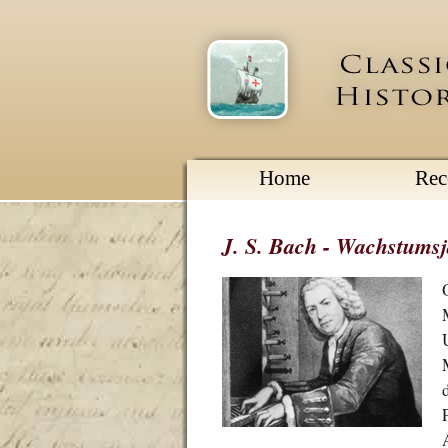
Home
Re
J. S. Bach - Wachstumsj