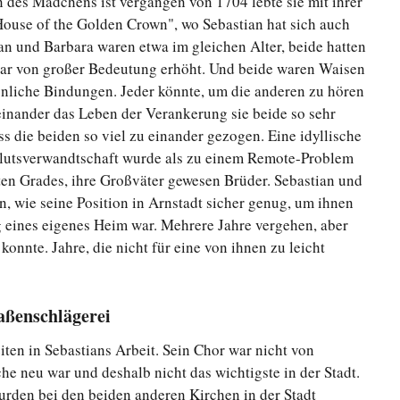
 des Mädchens ist vergangen von 1704 lebte sie mit ihrer
House of the Golden Crown", wo Sebastian hat sich auch
ian und Barbara waren etwa im gleichen Alter, beide hatten
war von großer Bedeutung erhöht. Und beide waren Waisen
önliche Bindungen. Jeder könnte, um die anderen zu hören
einander das Leben der Verankerung sie beide so sehr
ss die beiden so viel zu einander gezogen. Eine idyllische
lutsverwandtschaft wurde als zu einem Remote-Problem
eiten Grades, ihre Großväter gewesen Brüder. Sebastian und
en, wie seine Position in Arnstadt sicher genug, um ihnen
g eines eigenes Heim war. Mehrere Jahre vergehen, aber
konnte. Jahre, die nicht für eine von ihnen zu leicht
aßenschlägerei
ten in Sebastians Arbeit. Sein Chor war nicht von
che neu war und deshalb nicht das wichtigste in der Stadt.
urden bei den beiden anderen Kirchen in der Stadt