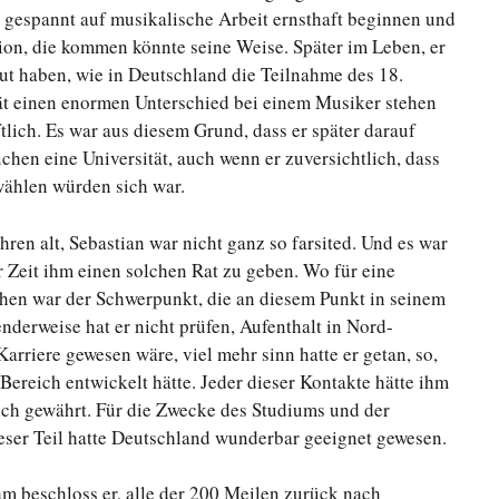
hr gespannt auf musikalische Arbeit ernsthaft beginnen und
ition, die kommen könnte seine Weise. Später im Leben, er
ut haben, wie in Deutschland die Teilnahme des 18.
tät einen enormen Unterschied bei einem Musiker stehen
tlich. Es war aus diesem Grund, dass er später darauf
chen eine Universität, auch wenn er zuversichtlich, dass
wählen würden sich war.
ren alt, Sebastian war nicht ganz so farsited. Und es war
 Zeit ihm einen solchen Rat zu geben. Wo für eine
hen war der Schwerpunkt, die an diesem Punkt in seinem
nderweise hat er nicht prüfen, Aufenthalt in Nord-
arriere gewesen wäre, viel mehr sinn hatte er getan, so,
Bereich entwickelt hätte. Jeder dieser Kontakte hätte ihm
ich gewährt. Für die Zwecke des Studiums und der
eser Teil hatte Deutschland wunderbar geeignet gewesen.
 beschloss er, alle der 200 Meilen zurück nach