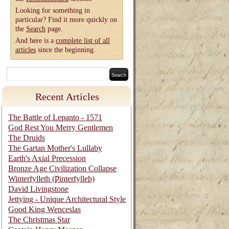
Looking for something in
particular? Find it more quickly on
the
Search
page.
And here is a
complete list of all
articles
since the beginning.
Recent Articles
The Battle of Lepanto - 1571
God Rest You Merry Gentlemen
The Druids
The Gartan Mother's Lullaby
Earth's Axial Precession
Bronze Age Civilization Collapse
Winterfylleth (Ƿinterfylleþ)
David Livingstone
Jettying - Unique Architectural Style
Good King Wenceslas
The Christmas Star